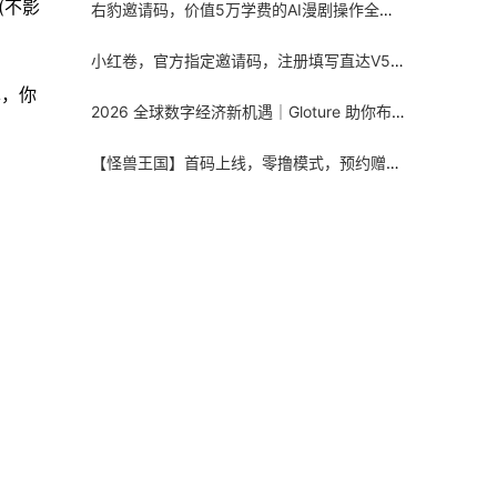
(不影
右豹邀请码，价值5万学费的AI漫剧操作全流程指南，想学的一定要收藏这篇
小红卷，官方指定邀请码，注册填写直达V5总代！附填码教程，自用省钱分享增收
单，你
2026 全球数字经济新机遇｜Gloture 助你布局全球市场，打造属于自己的国际事业
【怪兽王国】首码上线，零撸模式，预约赠送5级英雄和红包，名额只有2000，同时招募团队长，拉群有福利！