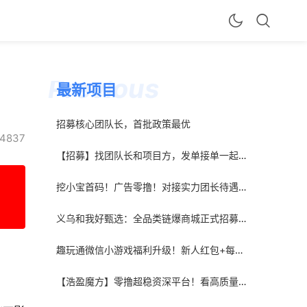
最新项目
招募核心团队长，首批政策最优
4837
【招募】找团队长和项目方，发单接单一起搞钱
挖小宝首码！广告零撸！对接实力团长待遇顶级！
义乌和我好甄选：全品类链爆商城正式招募兼职诺干名！免费领产品！
趣玩通微信小游戏福利升级！新人红包+每日红包人人有份，零门槛上手
【浩盈魔方】零撸超稳资深平台！看高质量广告赚！收益高！良心推荐