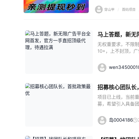
/
穿山甲
首码项目
马上答题，新无
无权重要求，不限制I
10+，上不封顶，广
wen3450001
招募核心团队长
项目已上线，当前
募，希望引入具备团
岛0004186