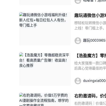
咕嘟冒个泡000
趣玩通微信小游
想轻松玩转微信小
上线！零门槛上手、
趣玩0003965
【浩盈魔方】零
给大家强推一款口碑
后真心觉得最佳的平
duxingxia00
右豹邀请码，价
右豹邀请码｜价值5