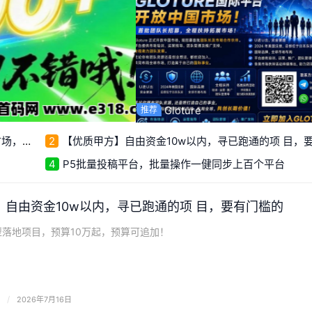
广翼优米
Gloture
推荐
推荐
国际事业
2
【优质甲方】自由资金10w以内，寻已跑通的项 目，要有
4
P5批量投稿平台，批量操作一健同步上百个平台
】自由资金10w以内，寻已跑通的项 目，要有门槛的
型落地项目，预算10万起，预算可追加！
/
2026年7月16日