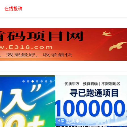
在线投稿
优质甲方
推荐