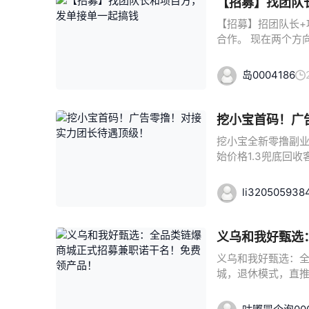
【招募】找团队
【招募】招团队长+
合作。 现在两个方向
岛0004186
挖小宝首码！广
挖小宝全新零撸副
始价格1.3兜底回收客服
li320505938
义乌和我好甄选
义乌和我好甄选：
城，退休模式，直推奖