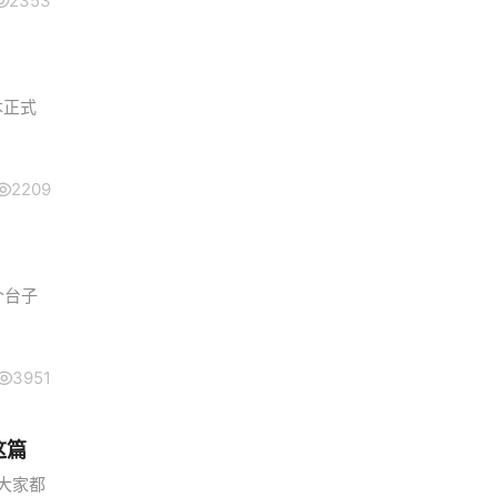
2353
本正式
2209
个台子
3951
这篇
大家都