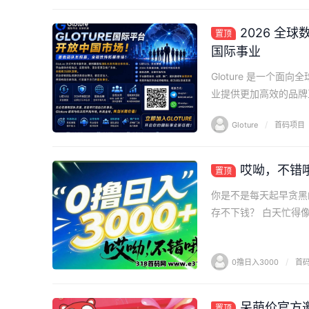
2026 全
置顶
国际事业
Gloture 是一个面向全球市场的数字品牌
业提供更加高效的品牌
/
Gloture
首码项目
哎呦，不错
置顶
你是不是每天起早贪黑
存不下钱？ 
/
0撸日入3000
首
呆萌价官方邀
置顶