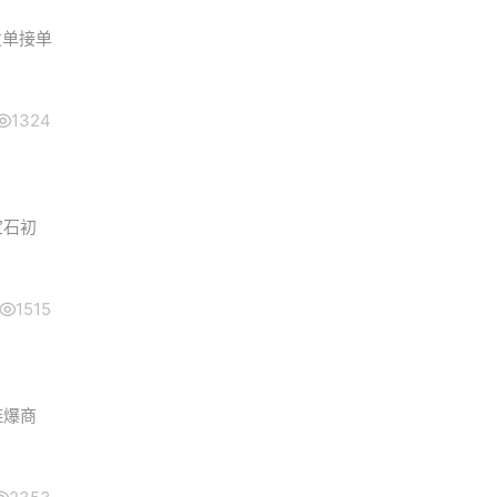
发单接单
1324
宝石初
1515
链爆商