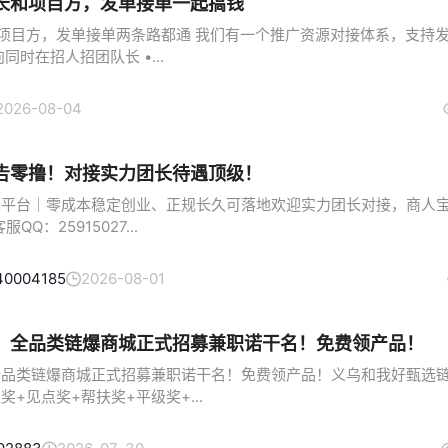
长和项目方，发单接单一起搞钱
项目方，发单接单两条路都通 我们有一个推广资源对接体系，支持
同时在招人招团队长 •...
2026-08-04
告零撸！对接实力团长待遇顶级！
业平台｜零成本稳定创业、正规长久可落地欢迎实力团长对接，商人
QQ：25915027...
40004185
2026-08-01
：全品类链爆商城正式招募兼职诺干名！免费领产品！
全品类链爆商城正式招募兼职诺干名！免费领产品！义乌和我好甄选
+见点奖+帮扶奖+平级奖+...