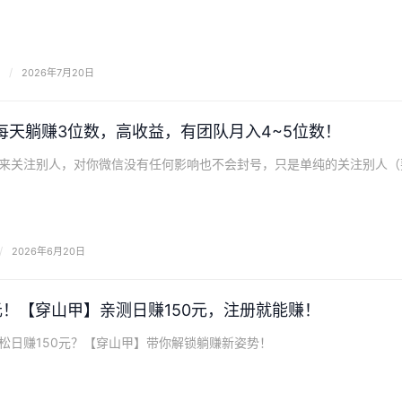
/
2026年7月20日
每天躺赚3位数，高收益，有团队月入4~5位数！
来关注别人，对你微信没有任何影响也不会封号，只是单纯的关注别人（
/
2026年6月20日
元！【穿山甲】亲测日赚150元，注册就能赚！
松日赚150元？【穿山甲】带你解锁躺赚新姿势！