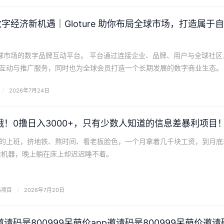
球数字经济新机遇｜Gloture 助你布局全球市场，打造属于
互动平台。 平台通过连接企业、品牌、用户与全球社区，为企
互动与推广服务，同时也为全球会员打造一个长期发展的数字商业生态。
/
2026年7月24日
哦！0撸日入3000+，只有少数人知道的信息差暴利项目
的上班，挤地铁、熬时间、看老板脸色，一个月拿着几千块工资，到月底
白天忙得像机器，晚上躺在床上却迟迟睡不着。
/
码项目
2026年7月20日
请码是800999呆萌价app邀请码是800999呆萌价邀请