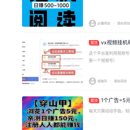
/
必赚项目
首码项目
vx视频挂机
置顶
这个平台是利用视频号
册一个视频号）
/
视频号
首码项目
1个广告=5
置顶
每天只需动动手指，轻