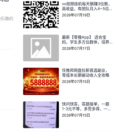
vx视频挂机每天躺赚3位数，
高收益，有团队月入4~5位
数！
2026年07月19日
最新【零撸App】 适合宝
妈，学生多方位群体，培养
团队幼稚发展
2026年07月17日
任推邦网盘拉新首选副业，
零成本长期被动收入全攻略
2026年07月15日
快问快答，答题接单，一题
1-3元不等，多劳多得，一部
手机即可
2026年07月15日