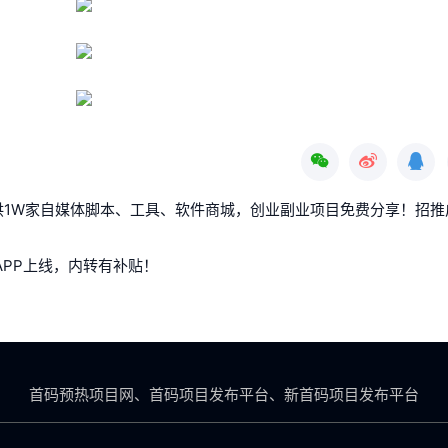
提供1W家自媒体脚本、工具、软件商城，创业副业项目免费分享！招推
APP上线，内转有补贴！
首码预热项目网、首码项目发布平台、新首码项目发布平台